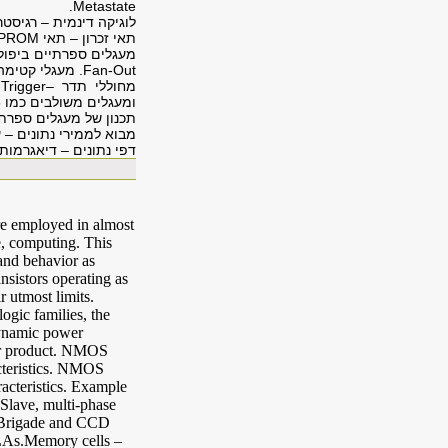
.
Metastate
לוגיקה דינמית
–
רגיסטרי
תאי זכרון
–
תאי
²PROM
מעגלים ספרתיים ביפול
Fan-Out
. מעגלי קטימה 
מחוללי תדר
–
-Trigger
ומעגלים משולבים כמו 555.
תכנון של מעגלים ספרת
מבוא לממירי נתונים
–
ע
דפי נתונים
–
דיאגרמות ז
are employed in almost
e, computing. This
and behavior as
nsistors operating as
r utmost limits.
logic families, the
 dynamic power
wer product. NMOS
acteristics. NMOS
acteristics. Example
Slave, multi-phase
et Brigade and CCD
PLAs.Memory cells –