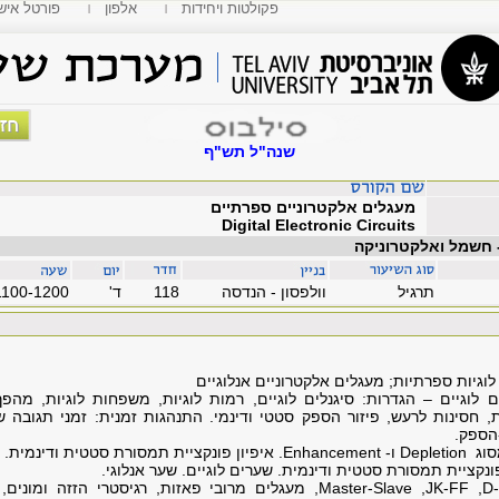
פקולטות ויחידות
אלפון
MyTAU פורטל איש
שנה"ל תש"ף
מעגלים אלקטרוניים ספרתיים
Digital Electronic Circuits
- חשמל ואלקטרוניקה
תרגיל
וולפסון - הנדסה
118
'ד
1100-1200
גיות ספרתיות; מעגלים אלקטרוניים אנלוגיים
ם לוגיים
–
הגדרות: סיגנלים לוגיים, רמות לוגיות, משפחות לוגיות, מהפך
רת, חסינות לרעש, פיזור הספק סטטי ודינמי. התנהגות זמנית: זמני תגובה ש
הספק.
סוג
Depletion
ו-
Enhancement
. איפיון פונקציית תמסורת סטטית ודינמית. ש
ונקציית תמסורת סטטית ודינמית. שערים לוגיים. שער אנלוגי.
D
,
JK-FF
,
Master-Slave
, מעגלים מרובי פאזות, רגיסטרי הזזה ומונים, ס