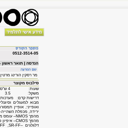
0512-3514-05
הנדסה | תואר ראשון 
מר רסקין הורינג מרטין
סילבוס מקוצר
שעות: 4 ש"ס
משקל: 3.5
דרישות קדם: מערכות לו
מבוא למעגלים וסיגנלי
ואופייני, אופיין תמסו
ירידה, מכפלת השהייה-
מהפך
NMOS
–
עומס מ
מהפך
CMOS
–
איפיון פ
דלגלגים
–
SR-FF
,
-FF