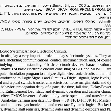
 הזזה אנלוגיים:
CCD
,
Bucket Brigade
, רגיסטרי הזזה, שערים, מפענחים די
SRAM, DRAM, ROM, PROM, EPROM, E
. מגברי חישה.
ריים
–
אפיון פונקציית תמסורת של שערים של משפחות סטנדרטיות:
L, TTL
וריתוק.
Schmitt
. מחוללי דפקים: חד-יציב, אל-יציב. יישום בעזרת מעגלי
CMOS
יים
–
שפות תכנות
HDL
ו-
VHDL
. תכנון לפי דרישות לקוח,
IC, PLDs FPGAs
קרונות הפעולה של ממירים דיגיטליים לאנלוגיים ואנלוגיים.
מן, הבנת דפי נתונים של היצרן.
l Logic Systems; Analog Electronic Circuits.
circuits play a very important role in today’s electronic systems. They 
onics, including communications, control, instrumentation, and, of cours
tudying and understanding of basic electronic devices characterization 
analysis of basic electronic circuits consisting of BJT and MOSFET tra
ter simulation program to analyze digital electronic circuits under thei
troduction to Logic Signals and Circuits – Digital signals, logic levels, 
eal and typical switch, transfer characteristics, noise margin, static and
 behavior: propagation delay of a gate, rise time, fall time, Delay-Po
 and Enhancement load, static and dynamic operation and transfer char
 effect.CMOS Inverter – Static and dynamic operation and transfer char
 Analogue transmission gate.Flip-flops – SR-FF, D-FF, JK-FF. Master-
ters and counters, synchronization and metastate.Dynamic logic – Buck
ters, dynamic shift registers, dynamic gates and dynamic decoders and 