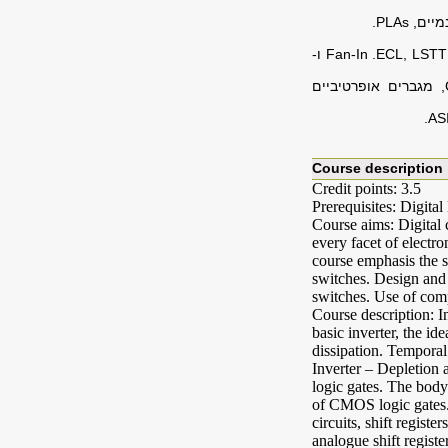
נמיים,
PLAs
.
ECL, LSTT
.
Fan-In
ו-
, מגברים אופרטיביים
.
AS
Course description
Credit points: 3.5
Prerequisites: Digita
Course aims: Digital 
every facet of electr
course emphasis the s
switches. Design and 
switches. Use of compu
Course description: In
basic inverter, the id
dissipation. Temporal
Inverter – Depletion
logic gates. The body
of CMOS logic gates.
circuits, shift regis
analogue shift regis