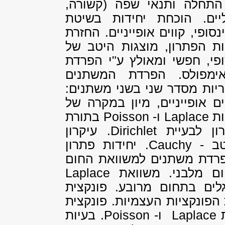
התחלה ותנאי שפה (קשורה,
יים. הוכחת יחידות בשיטת
סופי, קווים אופייניים. החזרת
ות הפתרון, מוצגות היטב של
פי, חפשי ומאולץ ע"י הפרדת
אימפולס. הפרדת המשתנים
ריות מסדר שני בשני משתנים:
ם אופייניים, מיון במקרה של
ות
Laplace
ו-
Poisson
בתורת
ון לבעיית
Dirichlet
. עיקרון
טב -
Cauchy
. יחידות פתרון
רדת משתנים למשוואת החום
 מלבני. משוואת
Laplace
לים בתחום מרובע. פונקצית
הפונקציות העצמיות. פונקצית
ת
Laplace
ו-
Poisson
. בעיות