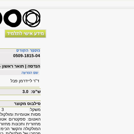
0509-1815-04
הנדסה | תואר ראשון -
ד"ר ליידרמן פבל
ש"ס: 3.0
סילבוס מקוצר
משקל: 3
מסות אטומיות ומולקולרי
האטום: ספקטרום אטומי
מחזורית ותכונות מחזורי
המולקולה והקשר הכימי:
מרחבי של מולקולות, כימ