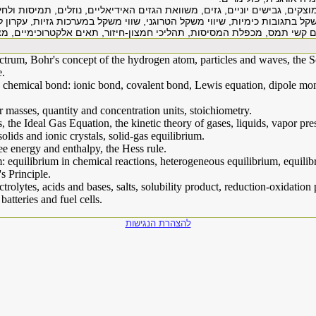
צקים, גבישים יוניים, גזים, משוואת הגזים האידיאליים, נוזלים, תמיסות ולח
שקל בתגובות כימיות, שיווי משקל הטרוגני, שווי משקל במערכות גזיות, עקרון 
 קשי תמס, מכפלת המסיסות, תהליכי חמצון-חיזור, תאים אלקטרוכימיים, מצ
ctrum, Bohr's concept of the hydrogen atom, particles and waves, the S
e.
 chemical bond: ionic bond, covalent bond, Lewis equation, dipole mo
masses, quantity and concentration units, stoichiometry.
s, the Ideal Gas Equation, the kinetic theory of gases, liquids, vapor pre
 solids and ionic crystals, solid-gas equilibrium.
e energy and enthalpy, the Hess rule.
 equilibrium in chemical reactions, heterogeneous equilibrium, equilib
s Principle.
trolytes, acids and bases, salts, solubility product, reduction-oxidation
batteries and fuel cells.
להצהרת הנגישות