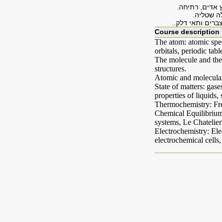
ץ אדים, רתיחה.
לה שטליה.
ברים ותאי דלק..
Course description
The atom: atomic spe
orbitals, periodic tabl
The molecule and the
structures.
Atomic and molecular 
State of matters: gase
properties of liquids,
Thermochemistry: Fre
Chemical Equilibrium:
systems, Le Chatelier'
Electrochemistry: Elec
electrochemical cells, 