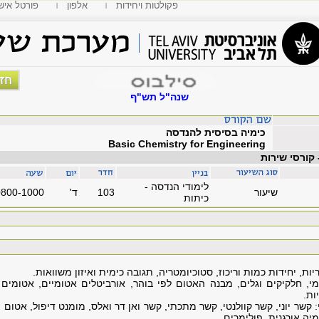
פקולטות ויחידות
אלפון
MyTAU פורטל איש
שנה"ל תש"ף
כימיה בסיסית להנדסה
Basic Chemistry for Engineering
 קורסי שירות
לימודי הנדסה -
שיעור
103
'ד
0800-1000
כיתות
ות, יחידות כמות וריכוז, סטוכיומטריה, תגובה כימית ואיזון משוואות.
, חלקיקים וגלים, מבנה האטום לפי בוהר, אורביטלים אטומיים, אטומים 
ות.
 קשר יוני, קשר קוולנטי, קשר מתכתי, קשר ואן דר ואלס, מומנט דיפול, אטום 
יה אורגנית, פולימרים.