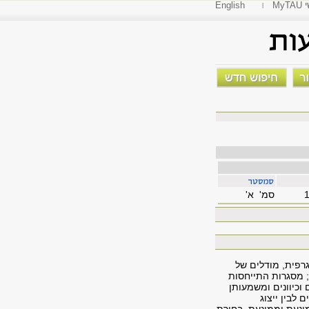
י
English
סמ' א'
גרפית, מודלים של
ת; מסגרות התייחסות
וכיוונים ומשמעותן
לבין ייצוג