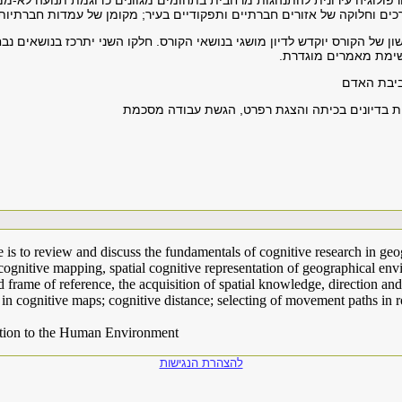
מורפולוגיה עירונית להתנהגות מרחבית בתחומים מגוונים כדוגמת תנועה לא-מ
ים וחלוקה של אזורים חברתיים ותפקודיים בעיר; מקומן של עמדות חברתיות ב
ון של הקורס יוקדש לדיון מושגי בנושאי הקורס. חלקו השני יתרכז בנושאים נבח
שימת מאמרים מוגדרת.
ביבת האדם
 בדיונים בכיתה והצגת רפרט, הגשת עבודה מסכמת
e is to review and discuss the fundamentals of cognitive research in geo
 cognitive mapping, spatial cognitive representation of geographical env
 frame of reference, the acquisition of spatial knowledge, direction and
s in cognitive maps; cognitive distance; selecting of movement paths in 
uction to the Human Environment
להצהרת הנגישות