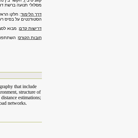
קוגניטיבי); הקשר בין 
מסלולי תנועה ברשת דרכ
דרך הלימוד
: חלקו הראש
הסטודנטים על בסיס ר
דרישות קדם
: מבוא לס
חובות הקורס
: השתתפות
graphy that include
ironment, structure of
 distance estimations;
road networks.