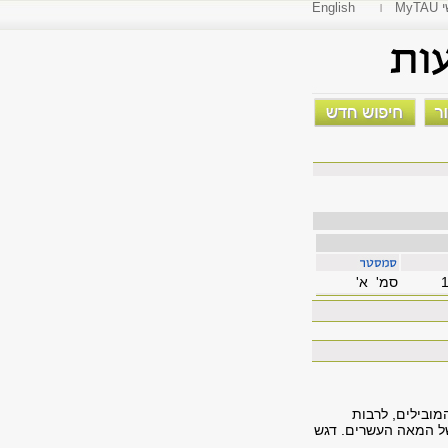
י
English
סמ' א'
מובילים, לרבות
של המאה העשרים. דגש