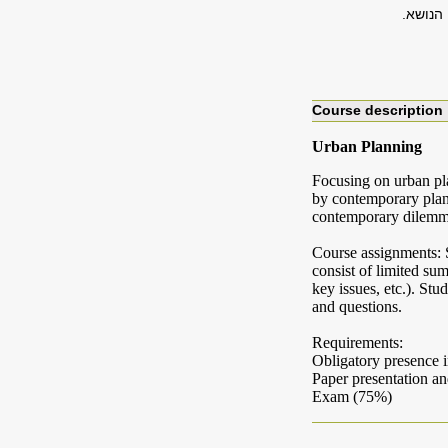
הנושא.
Course description
Urban Planning
Focusing on urban pla
by contemporary plann
contemporary dilemmas
Course assignments: S
consist of limited sum
key issues, etc.). St
and questions.
Requirements:
Obligatory presence i
Paper presentation 
Exam (75%)