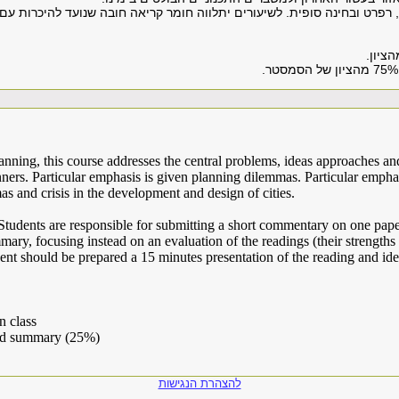
רפרט ובחינה סופית. לשיעורים יתלווה חומר קריאה חובה שנועד להיכרות עם 
nning, this course addresses the central problems, ideas approaches a
ers. Particular emphasis is given planning dilemmas. Particular emphas
 and crisis in the development and design of cities.
tudents are responsible for submitting a short commentary on one pape
mary, focusing instead on an evaluation of the readings (their strengths 
udent should be prepared a 15 minutes presentation of the reading and id
n class
and summary (25%)
להצהרת הנגישות