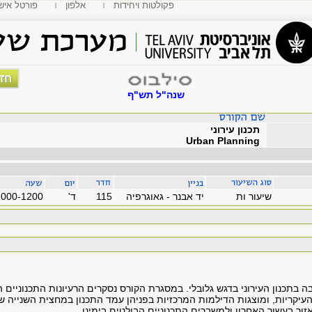
פקולטות ויחידות
אלפון
MyTAU פורטל איש
שנה"ל תש"ף
תכנון עירוני
Urban Planning
שיעור ות
יד אבנר - גאוגרפיה
115
'ד
1000-1200
ה בתכנון העירוני בדגש גלובלי. במסגרת הקורס נסקרים הרעיונות התכנוניים ה
העיקריות, ומוצגות הדילמות המרכזיות בפניהן עמד התכנון במחצית השנייה 
ואזור בעשור האחרון ולמשברים התכנוניים הבולטים בימינו.