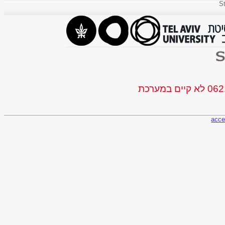
St
acce