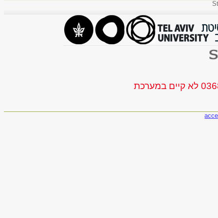
St
acce