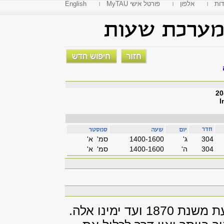
דות
אלפון
MyTAU פורטל אישי
English
I
304
'ג
1400-1600
סמ' א'
304
'ה
1400-1600
סמ' א'
כללי: "המאה העשרים הארוכה" משתרעת משנת 1870 ועד ימינו אלה.