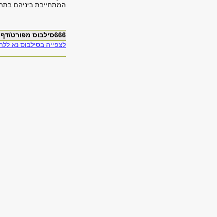
המתחייבת ביניהם בתחומ
666סילבוס מפורט/דף מידע
לצפייה בסילבוס נא ללחו