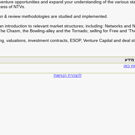
w venture opportunities and expand your understanding of the various st
cess of NTVs.
n & review methodologies are studied and implemented.
n introduction to relevant market structures; including: Networks and N
e Chasm, the Bowling-alley and the Tornado; selling for Free and ‘The
ing, valuations, investment contracts, ESOP, Venture Capital and deal st
ץ כאן
להצהרת הנגישות