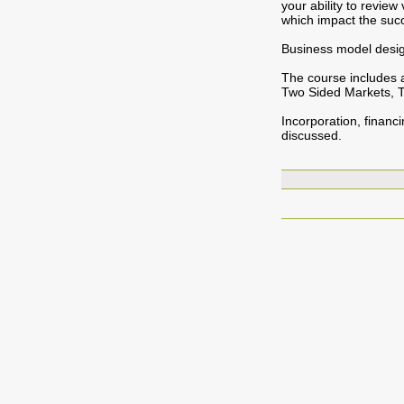
your ability to revie
which impact the suc
Business model desig
The course includes a
Two Sided Markets, Th
Incorporation, financ
discussed.