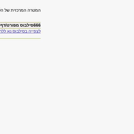
המטרה המרכזית של הקור
666סילבוס מפורט/דף מידע
לצפייה בסילבוס נא ללחו