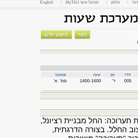
דות
אלפון
MyTAU פורטל אישי
English
005
'ד
1400-1600
סמ' א'
תערוכה: החל מבניית רציונל,
צוב החלל. בצורה הדרגתית,