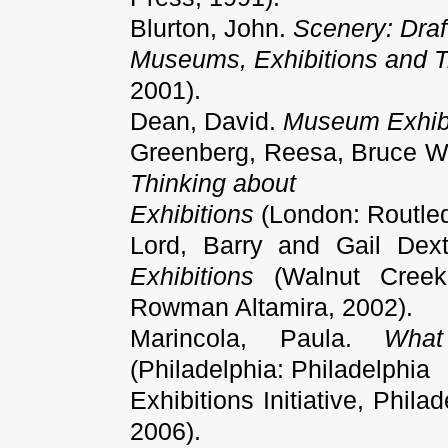
Blurton, John.
Scenery: Draf
Museums, Exhibitions and 
2001).
Dean, David.
Museum Exhibi
Greenberg, Reesa, Bruce W.
Thinking about
Exhibitions
(London: Routle
Lord, Barry and Gail Dex
Exhibitions
(Walnut Creek
Rowman Altamira, 2002)
.
Marincola, Paula.
What
(Philadelphia: Philadelphia
Exhibitions Initiative, Phila
2006)
.