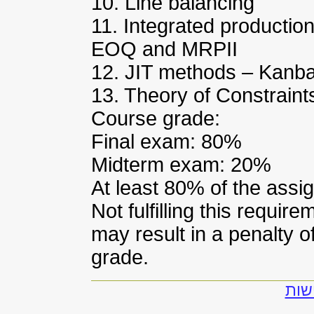
10. Line balancing
11. Integrated productio
EOQ and MRPII
12. JIT methods – Kanb
13. Theory of Constrain
Course grade:
Final exam: 80%
Midterm exam: 20%
At least 80% of the assi
Not fulfilling this require
may result in a penalty of
grade.
שות