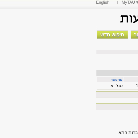
י
English
סמ' א'