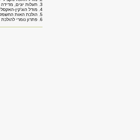
3. תעלות יונים, מדידה של תעלה יונית במערכת patch-clamp, קינטיקה מקרוסקופית, סטטיסטיקה.
4. מודל הוג'קין-האקסלי לממברנת התא, פוטנציאל הפעולה.
5. הולכת האות החשמלי במוליך סיבי, משוואות הכבל, יחס מקור/צרכן ומקדם הביטחון, אורך לימינאלי וקבוע המרחב.
6. פתרון נומרי להולכת האות החשמלי – פרוייקט מחשב.