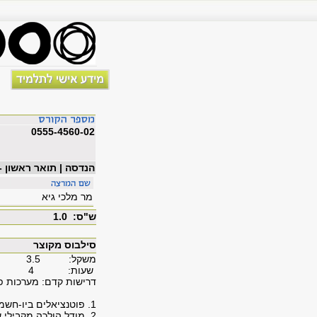
0555-4560-02
הנדסה | תואר ראשון -
מר מלכי גיא
ש"ס: 1.0
סילבוס מקוצר
משקל: 3.5
שעות: 4
דרישות קדם: מערכות פיזיולוגיות בגוף ה
1. פוטנציאלים ביו-חשמליים וזרמים: רכיבים יוניים, משוואת נרנסט-פלנק, פוטנציאל נרנסט, מבנה ממברנת התא.
2. מודל הולכה מקבילי של תא, מודלים מרובי תאים המחוברים בצמתי מרווח, פוטנציאל המנוחה.