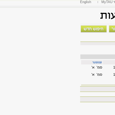
י
English
סמ' א'
סמ' א'