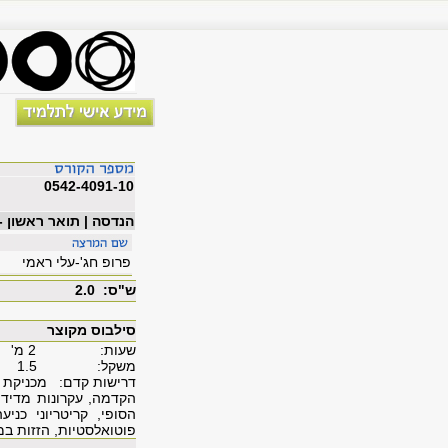
0542-4091-10
הנדסה | תואר ראשון -
פרופ חג'-עלי ראמי
ש"ס: 2.0
סילבוס מקוצר
שעות: 2 מ'
משקל: 1.5
דרישות קדם: מכניקת המוצקים (1); מבוא ל
הקדמה, עקרונות מדידת
הסופי, קריטריוני כני
פוטואלסטיות, הזזות במ