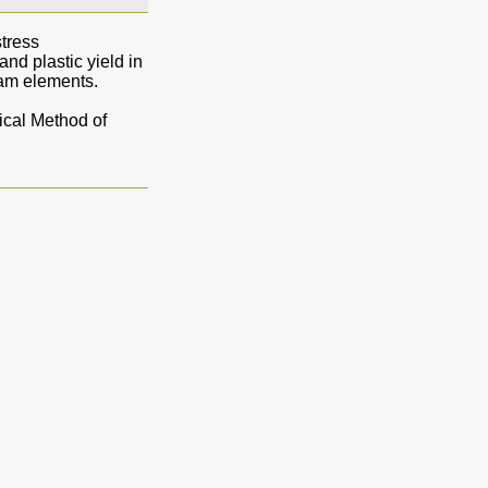
stress
nd plastic yield in
eam elements.
tical Method of