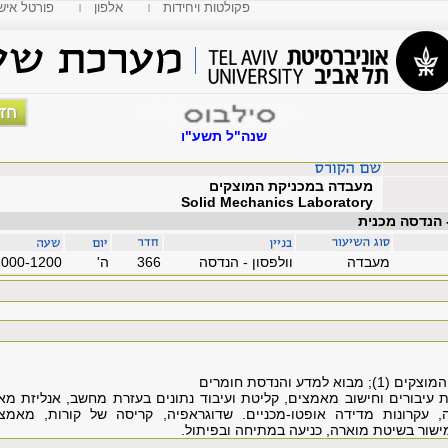
פקולטות ויחידות
אלפון
MyTAU פורטל איש
שנה"ל תשע"ו
מעבדה במכניקת המוצקים
Solid Mechanics Laboratory
 הנדסה מכנית
מעבדה
וולפסון - הנדסה
366
'ה
1000-1200
מדע והנדסת חומרים
 עיבורים וחישוב מאמצים, קליטת ועיבוד נתונים בעזרת מחשב, אנליזת 
עה, עקרונות מדידה אופטו-מכניים. שדוגראפיה, קריסה של קורות, מאמצ
ישור בשיטת מוארה, כניעה במתיחה ובפיתול.