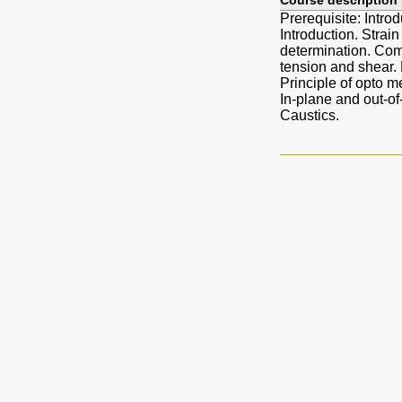
Course description
Prerequisite: Intro
Introduction. Strai
determination. Comp
tension and shear.
Principle of opto 
In-plane and out-of
Caustics.