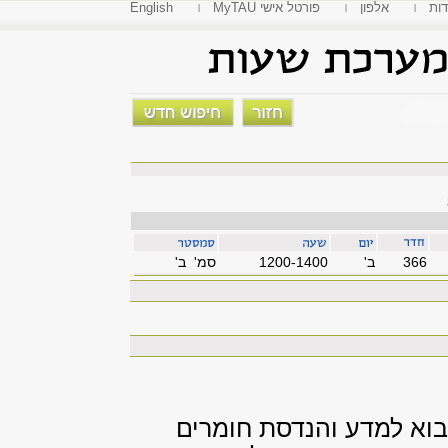
דות
אלפון
MyTAU פורטל אישי
English
366
'ב
1200-1400
סמ' ב'