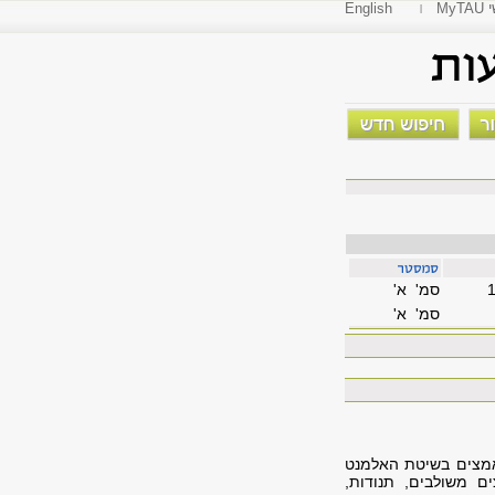
י
English
סמ' א'
סמ' א'
מאמצים בשיטת האלמנט
ים משולבים, תנודות,