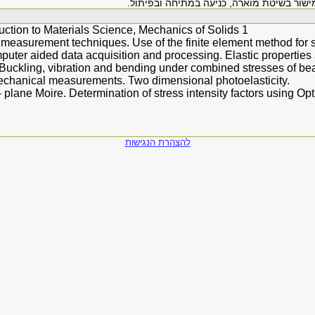
ישור בשיטת מוארה, כניעה במתיחה ובפיתול.
duction to Materials Science, Mechanics of Solids 1
n measurement techniques. Use of the finite element method for 
uter aided data acquisition and processing. Elastic properties a
 Buckling, vibration and bending under combined stresses of b
mechanical measurements. Two dimensional photoelasticity.
- plane Moire. Determination of stress intensity factors using Op
להצהרת הנגישות