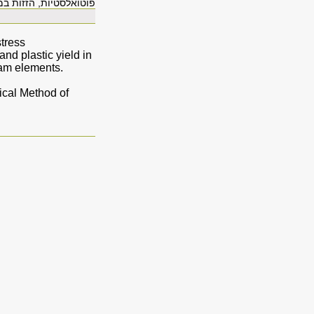
פוטואלסטיות, הזזות במ
stress
nd plastic yield in
eam elements.
tical Method of