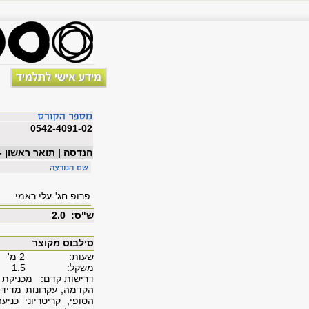
0542-4091-02
הנדסה | תואר ראשון -
פרופ חג'-עלי ראמי
ש"ס: 2.0
סילבוס מקוצר
שעות: 2 מ'
משקל: 1.5
דרישות קדם: מכניקת המוצקים (1); מבוא ל
הקדמה, עקרונות מדידת
הסופי, קריטריוני כני