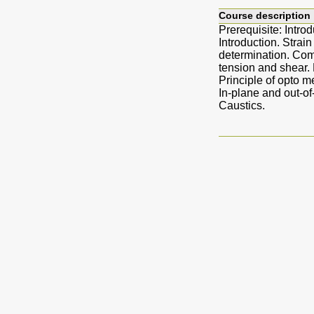
Course description
Prerequisite: Intro
Introduction. Strai
determination. Comp
tension and shear.
Principle of opto 
In-plane and out-of
Caustics.