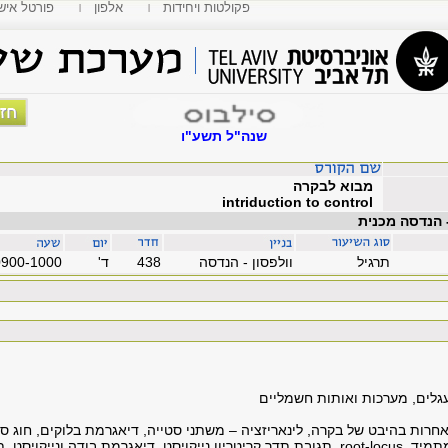
פקולטות ויחידות
אלפון
MyTAU פורטל איש
שנה"ל תשע"ו
מבוא לבקרה
intriduction to control
 הנדסה מכנית
תרגיל
וולפסון - הנדסה
438
'ד
0900-1000
גלים, מערכות ואותות חשמליים
חרות בהיבט של בקרה, לינאריזציה – משתני סטייה, דיאגרמת בלוקים, חוג סגו
בקר PID, שגיאת מצב מתמיד, root-locus, תגובת תדר,קריטריון נייקויסט, דיאגרמת בודה ו