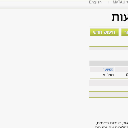
י
English
סמ' א'
ר, יציבות פנימית,
נייקויסט, תהליכים עם זמן מת,