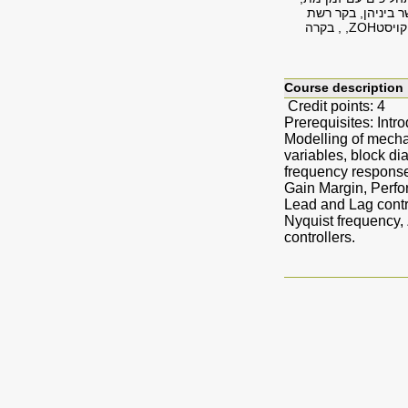
ר ביניהן, בקר רשת
קידום-פיגור, בקרה במרחב המצב: ממקם קטבים, LQG, חוג סגור עם בקר דיגיטלי, דגימה, תדירות נייקויסטZOH, , בקרה
Course description
Credit points: 4
Prerequisites: Intr
Modelling of mechan
variables, block dia
frequency response,
Gain Margin, Perfo
Lead and Lag contro
Nyquist frequency, 
controllers.