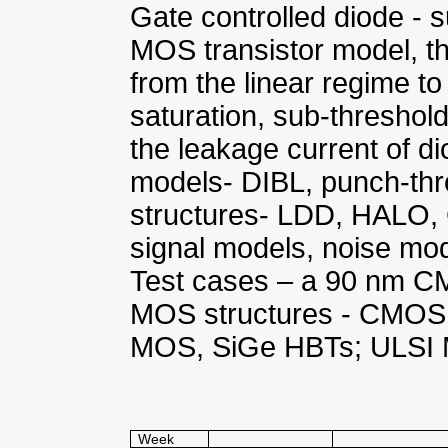
Gate controlled diode - s
MOS transistor model, thr
from the linear regime to
saturation, sub-threshol
the leakage current of 
models- DIBL, punch-t
structures- LDD, HALO,
signal models, noise mod
Test cases – a 90 nm CM
MOS structures - CMOS, 
MOS, SiGe HBTs; ULSI M
Week