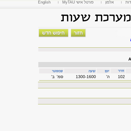
דות
אלפון
MyTAU פורטל אישי
English
A
102
'ה
1300-1600
סמ' ב'