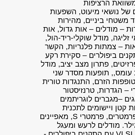
משוואת הרציפות
ם של נושאי מיעוט, השפעות
ד משטחי ביניים, מהירות
ות – מודלים – אות גדול, אות
י זליגה, מודל שוקלי-ריד-הול,
אות – צמתות פלנריות, הקשר
קנים ביפולרים – סקירת רקע
רזיטים, פתרון מצב יציב, מודל
 עומס,, תופעות מסדר שני
ופפות הזרם, התנגדות טורית
י – הגדרות, טרנזיסטור
וגים –מגברים לוגריתמים
 קטן ויישומים לתכנית
ופרמטרים, פרמטרי
S
, מאפיינים
לר. מודלים לרעש ומעגל
VLSI
עם התקנים ביפולרים -