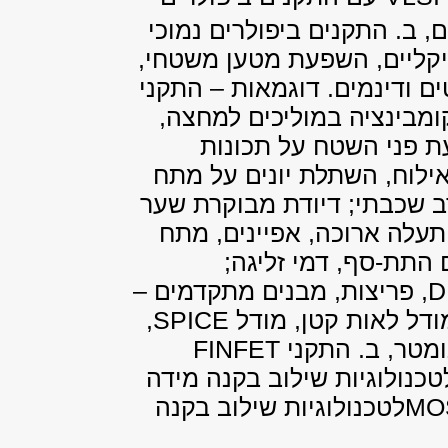
ם, ב. התקנים ביפולרים נמוכי
יקליים, השפעת מטען משטחי,
ם ודינמים. דוגמאות – התקני
ומבינציה במוליכים למחצה,
ת פני השטח על תכונות
לוח, השתלת יונים על מתח
ב שכבתי; דיודת מבוקרת שער
עלה ארוכה, אפיינים, מתח
 התת-סף, דמי זליגה;
D
, פריצות, מבנים מתקדמים –
דל לאות קטן, מודל
SPICE
,
FINFET
טכנולוגיות שילוב בקנה מידה
MO
לטכנולוגיות שילוב בקנה