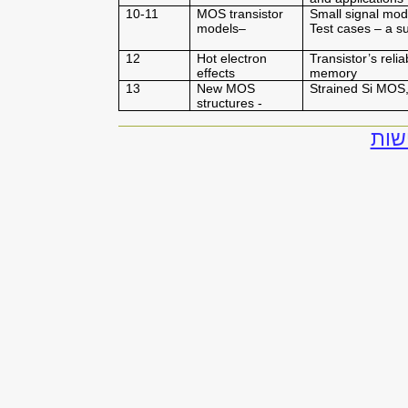
10-11
MOS transistor
Small signal mod
models–
Test cases – a 
12
Hot electron
Transistor’s reli
effects
memory
13
New MOS
Strained Si MOS, 
structures -
שות