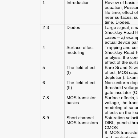
1
Introduction
Review of basic m
equation, Poisson
life time, effect
near surfaces, su
time. Diodes.
2-3
Diodes
Large signal, sma
Shockley Read Ha
cases – a) examp
actual device pa
4
Surface effect
Trapping and cont
modeling
Shockley-Read-Ha
analysis, the con
effect of the surf
5
The field effect
Bare Si and Si wi
(I)
effect, MOS capa
depletion). Exa
6
The field effect
Non-uniform dopin
(II)
threshold voltage
gate insulator (
7-8
MOS transistor
Surface effects,
basics
voltage, the tran
modeling at satu
effects on the le
8-9
Short channel
Saturation velocit
MOS transistors
DIBL, punch-thr
CMOS
8. MOS transisto
and applications