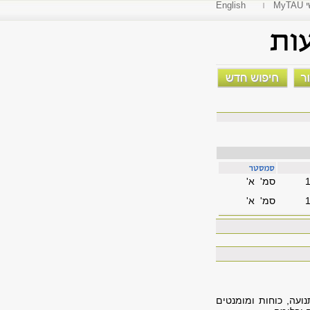
י
English
סמ' א'
סמ' א'
ועה, כוחות ומומנטים