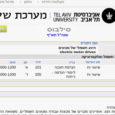
פקולטות ויחידות
אלפון
MyTAU פורטל איש
שנה"ל תש"ף
הינע חשמלי של מנועים
electric motor drives
- חשמל ואלקטרוניקה
שיעור ות
הנדסת תוכנה
101
'א
1000-1200
לימודי הנדסה -
שיעור ות
205
'ד
1000-1200
כיתות
רגיה
 הנע: אופיינים מכניים של מכונות עבודה ומנועים חשמליים, משוואת התנ