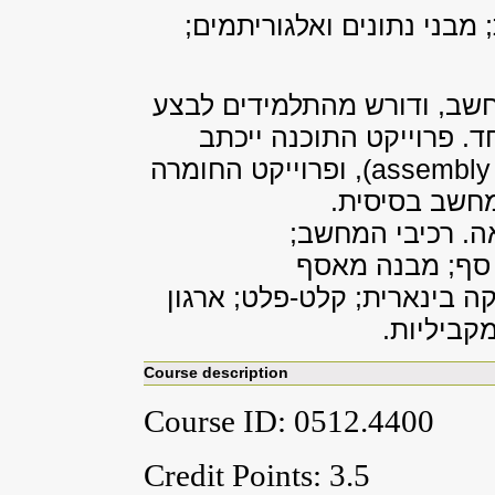
מבני נתונים ואלגוריתמים;
שב, ודורש מהתלמידים לבצע
ד. פרוייקט התוכנה ייכתב
בשפת C ויעסוק בשפות סף (assembly language), ופרוייקט החומרה
. רכיבי המחשב;
 סף; מבנה מאסף
(linker); אריתמטיקה בינארית; קלט-פלט; ארגון
מקביליות.
Course description
Course ID: 0512.4400
Credit Points: 3.5