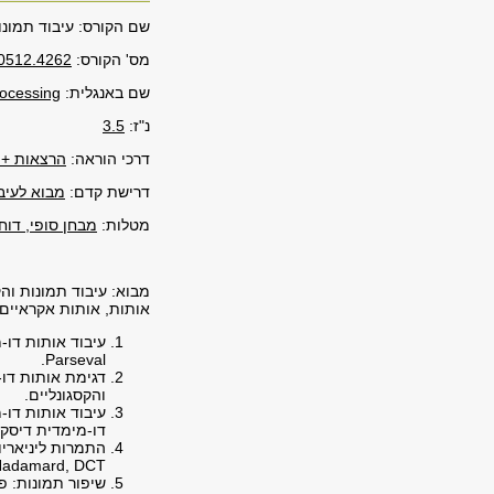
שם הקורס: עיבוד תמונו
מס' הקורס:
0512.4262
שם באנגלית:
ocessing
נ"ז:
3.5
דרכי הוראה:
הרצאות +
דרישת קדם:
מבוא לעיב
מטלות:
מבחן סופי, דוח
מבוא: עיבוד תמונות וה
אותות, אותות אקראיים 
עיבוד אותות דו-
Parseval.
והקסגונליים.
עיבוד אותות דו-
דו-מימדית דיסקר
התמרות ליניאריות
adamard, DCT.