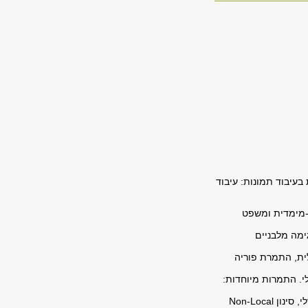
בעיבוד תמונות: עיבוד
ו-מימדית ומשפט
-מימדיים, סריגי דגימה מלבניים
לית, התמרת פוריה
לי. התמרות מיוחדות:
שיפור תמונות: פעולות נקודה, שיטות המבוססות על ההיסטוגרמה, פעולות סביבה, סינון בילטרלי, סינון Non-Local