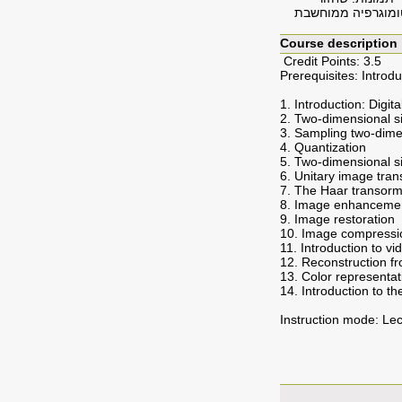
טומוגרפיה ממוחשבת
Course description
Credit Points: 3.5
Prerequisites: Introd
1. Introduction: Digit
2. Two-dimensional s
3. Sampling two-dime
4. Quantization
5. Two-dimensional si
6. Unitary image tr
7. The Haar transorm.
8. Image enhanceme
9. Image restoration
10. Image compressi
11. Introduction to v
12. Reconstruction f
13. Color representat
14. Introduction to t
Instruction mode: Le