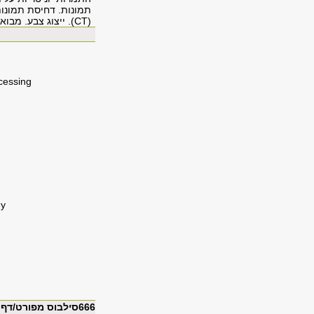
תמונות. דחיסת תמונו
(CT)
. ייצוג צבע. מבו
ocessing
hy
666סילבוס מפורט/דף מידע