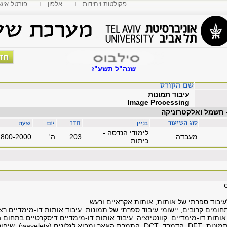
פקולטות ויחידות
אלפון
MyTAU פורטל איש
שנה"ל תשע"ז
עיבוד תמונות
Image Processing
- חשמל ואלקטרוניקה
לימודי הנדסה -
מעבדה
203
'ה
1800-2000
כיתות
יבוד ספרתי של אותות, אותות אקראיים ורעש
תחומים קרובים; יישומי עיבוד ספרתי של תמונות. עיבוד אותות דו-מימדיים 
ותות דו-מימדיים. קוונטיזציה. עיבוד אותות דו-מימדיים דיסקרטיים בתחום
תמונות:
DFT
, הדמרד,
DCT
. התמרת האאר ומבוא לגלונים
(wavelets)
. שיפו