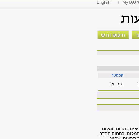
י
English
סמ' א'
רציפים בתחום המקום
 המקום ובתחום התדר.
ר תמונות. שחזור