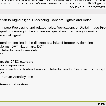
ת: תקן
JPEG
, מבוא לדחיסת וידאו. שחזור מהיטלים: התמרת ראדון, מבוא ל
א למערכת הראייה האנושית.
uction to Digital Signal Processing; Random Signals and Noise .
al Image Processing and related fields. Applications of Digital Image Pr
ignal processing in the continuous spatial and frequency domains
nsional signals
gnal processing in the discrete spatial and frequency domains
ansforms: DFT, Hadamard, DCT
 Introduction to wavelets
nt
on, the JPEG standard
ideo compression
rom projections. Radon transform, Introduction to Computed Tomograp
ion
he human visual system
ctures + Laboratory