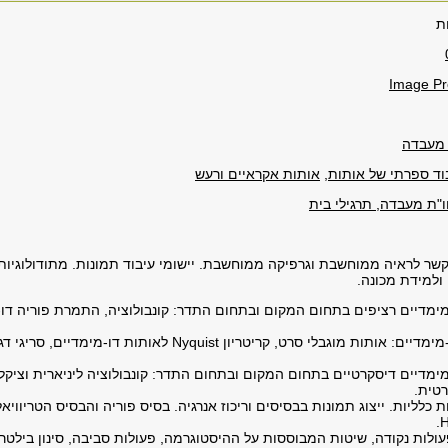
ת
Image Pr
 מעבדה
וד ספרתי של אותות
,
אותות אקראיים ורעש
ו"ת מעבדה, תרגילי בית
קשר לראיה ממוחשבת וגרפיקה ממוחשבת. יישומי עיבוד תמונות. מתודולוגיות 
ולמידת מכונה.
מימדיים רציפים בתחום המקום ובתחום התדר: קונבולוציה, התמרת פוריה ד
דגימת אותות דו-מימדיים: אותות מוגבלי סרט, קריטריון Nyquist לאותות דו
מימדיים דיסקרטיים בתחום המקום ובתחום התדר: קונבולוציה ליניארית וציק
טית.
 כלליות. ייצוג תמונות בבסיסים וריכוז אנרגיה. בסיס פוריה והבסיס הטריוויא
H