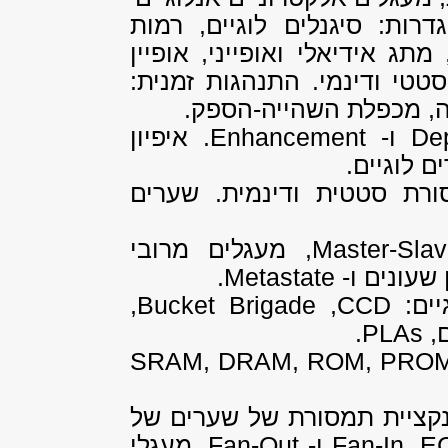
רות: סיגנלים לוגיים, רמות
תג אידיאלי ואופייני, אופיין
טטי ודינמי. התנהגות זמנית:
דה, מכפלת השהייה-הספק.
Dep
ו-
Enhancement
. איפיון
 לוגיים.
ורת סטטית ודינמית. שערים
Master-Sla
, מעגלים מרובי
 שעונים ו-
Metastate
.
יים:
CCD
,
Bucket Brigade
,
ם,
PLAs
.
SRAM, DRAM, ROM, PRO
נקציית תמסורת של שערים של
EC
.
Fan-In
ו-
Fan-Out
. מעגלי