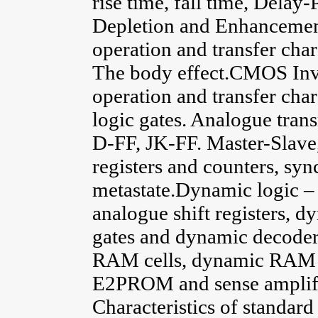
rise time, fall time, Dela
Depletion and Enhancement
operation and transfer char
The body effect.CMOS Inve
operation and transfer ch
logic gates. Analogue tran
D-FF, JK-FF. Master-Slave, 
registers and counters, sy
metastate.Dynamic logic 
analogue shift registers, d
gates and dynamic decoder
RAM cells, dynamic RAM
E2PROM and sense amplifier
Characteristics of standa