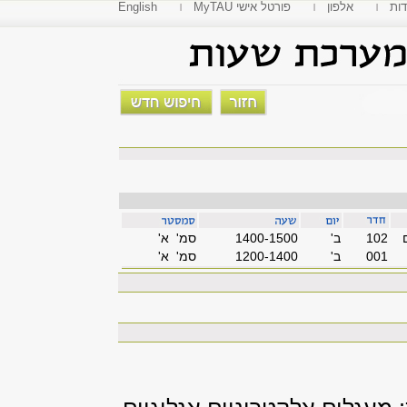
דות
אלפון
MyTAU פורטל אישי
English
102
'ב
1400-1500
סמ' א'
001
'ב
1200-1400
סמ' א'