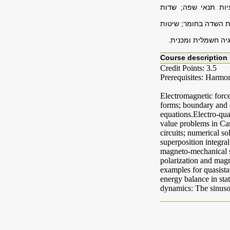
עיות תנאי שפה; שדות
ות השדה בחומר; שיטות
גיה חשמלית ומכנית.
Course description
Credit Points: 3.5
Prerequisites: Harmon
Electromagnetic force
forms; boundary and c
equations.Electro-quas
value problems in Car
circuits; numerical s
superposition integra
magneto-mechanical sy
polarization and magne
examples for quasista
energy balance in sta
dynamics: The sinusoi