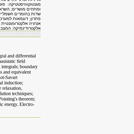
מגנטוקווזיסטטיקה: פו
ומתחים מושרים; השראו
שדות בחומרים חשמליים 
פתרון; דוגמאות למערכו
אנרגיה אלקטרומגנטית
אלקטרודינמיקה: המצב ה
ral and differential
sistatic field
n integrals; boundary
ms and equivalent
iot-Savart
al induction;
 relaxation,
olution techniques;
Pointing's theorem;
ic energy. Electro-