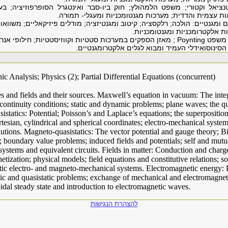
טנציאל וקטורי; משפט הלמהולץ; חוק ביו-סבר ואינטגרל הסופרפוזיציה; ב
ת עצמית והדדית; מערכות מגנטומכניות ומעגלי- תמורה.
ומגנטיים: הולכה; רלקסציה; קיטוב ומגנטיזציה; מודלים פיזיקאליים; משווא
ת אלקטרומכניות ומגנטומכניות.
: משפט
Poynting
; מאזן הספקים במערכות סטטיות וקווזיסטטיות; חילופי אנר
סינוסואידלי העמיד ומבוא לגלים אלקטרומגנטיים.
ic Analysis; Physics (2); Partial Differential Equations (concurrent)
s and fields and their sources. Maxwell’s equation in vacuum: The integ
ontinuity conditions; static and dynamic problems; plane waves; the qua
istatics: Potential; Poisson’s and Laplace’s equations; the superpositio
tesian, cylindrical and spherical coordinates; electro-mechanical syste
olutions. Magneto-quasistatics: The vector potential and gauge theory; B
l; boundary value problems; induced fields and potentials; self and mutu
stems and equivalent circuits. Fields in matter: Conduction and charge
tization; physical models; field equations and constitutive relations; s
tic electro- and magneto-mechanical systems. Electromagnetic energy: 
tic and quasistatic problems; exchange of mechanical and electromagnet
dal steady state and introduction to electromagnetic waves.
להצהרת הנגישות