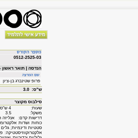
0512-2525-03
הנדסה | תואר ראשון 
פרופ שטינברג בן-ציון
ש"ס: 3.0
סילבוס מקוצר
שעות: 4 ש"ס
משקל: 3.5
דרישות קדם: אנליזה ה
כוחות ושדות אלקטרומג
סטטיות ודינמיות; גלים 
אלקטרוקווזיסטטיקה: פו
גליליות וכדוריות; שיטו