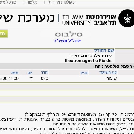
פקולטות ויחידות
אלפון
MyTAU פורטל איש
שנה"ל תשע"ה
שדות אלקטרומגנטיים
Electromagnetic Fields
- חשמל ואלקטרוניקה
שיעור
020
'ד
1500-1800
רמונית,
פיזיקה
(2), משוואות דיפרנציאליות חלקיות (במקביל)
נטיים ומקורות השדה. משוואות מקסוול בריק בצורה אינטגרלית ודיפרנציאל
מישוריים; ניסוח משוואות השדה הקווזיסטטיות.
טנציאל; משוואות פואסון ולפלס; אינטגרל הסופרפוזיציה; בעיות תנאי שפה
ת פתרון נומריות; מערכות אלקטרומכניות ומעגלי-תמורה.