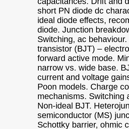
capacitances. Drift and d
short PN diode dc charact
ideal diode effects, reco
diode. Junction breakdo
Switching, ac behaviour. 
transistor (BJT) – electro
forward active mode. Mino
narrow vs. wide base. BJ
current and voltage gai
Poon models. Charge co
mechanisms. Switching a
Non-ideal BJT. Heterojunc
semiconductor (MS) juncti
Schottky barrier, ohmic c