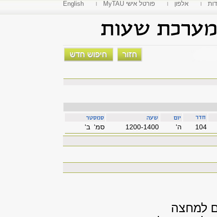
דות
אלפון
MyTAU פורטל אישי
English
104
'ה
1200-1400
סמ' ב'
ם למחצה