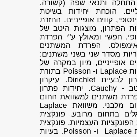
התחלה ותנאי שפה (קשורה,
יים. הוכחת יחידות בשיטת
סופי, קווים אופייניים. החזרת
ות הפתרון, מוצגות היטב של
פי, חפשי ומאולץ ע"י הפרדת
אימפולס. הפרדת המשתנים
ריות מסדר שני בשני משתנים:
ם אופייניים, מיון במקרה של
ות
Laplace
ו-
Poisson
בתורת
ון לבעיית
Dirichlet
. עיקרון
טב -
Cauchy
. יחידות פתרון
רדת משתנים למשוואת החום
 מלבני. משוואת
Laplace
לים בתחום מרובע. פונקצית
הפונקציות העצמיות. פונקצית
ת
Laplace
ו-
Poisson
. בעיות