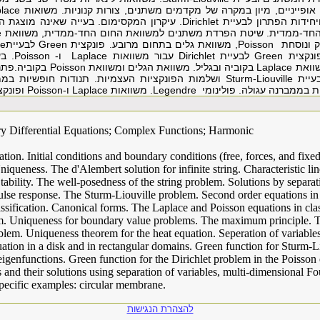
אופייניים, מיון במקרה של מקדמים משתנים, צורות קנוניות. משואות
lace
חידות הפתרון לבעיית
Dirichlet
. עיקרון המקסימום. בעייה שאינה מוצגת ה
החד-ממדית. שיטת הפרדת משתנים למשוואת החום החד-ממדית, משוואת
e
 ונוסחת
Poisson
, משוואת גלים בתחום מרובע. פונקצית
Green
לבעיית
le
פונקצית
Green
לבעיית
Dirichlet
עבור משוואות
Laplace
ו-
Poisson
. ב
שוואת
Laplace
בקוביה ובגליל. משוואת הגלים ומשוואת
Poisson
בקוביה.פתרו
בעיית
Sturm-Liouville
ושלמות הפונקציות העצמיות. תנודות חופשיות בממ
ת בממברנה עגולה. פולינומי
Legendre
. משוואות
Laplace
ו-
Poisson
ופונקצ
ary Differential Equations; Complex Functions; Harmonic
ation. Initial conditions and boundary conditions (free, forces, and fixe
niqueness. The d'Alembert solution for infinite string. Characteristic li
tability. The well-posedness of the string problem. Solutions by separat
lse response. The Sturm-Liouville problem. Second order equations i
lassification. Canonical forms. The Laplace and Poisson equations in cl
m. Uniqueness for boundary value problems. The maximum principle.
lem. Uniqueness theorem for the heat equation. Seperation of variables
ation in a disk and in rectangular domains. Green function for Sturm-L
igenfunctions. Green function for the Dirichlet problem in the Poisson 
and their solutions using separation of variables, multi-dimensional Fou
Specific examples: circular membrane.
להצהרת הנגישות