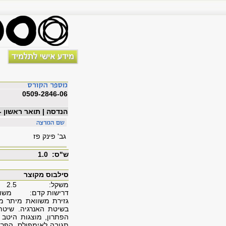
0509-2846-06
הנדסה | תואר ראשון -
גב' פינק פז
ש"ס: 1.0
סילבוס מקוצר
משקל:
2.5
דרישות קדם: משוואות 
גזירת משוואת מיתר מא
בשיטת האנרגיה. שיט
הפתרון, מוצגות היטב 
תגובה לאימפולס. הפר