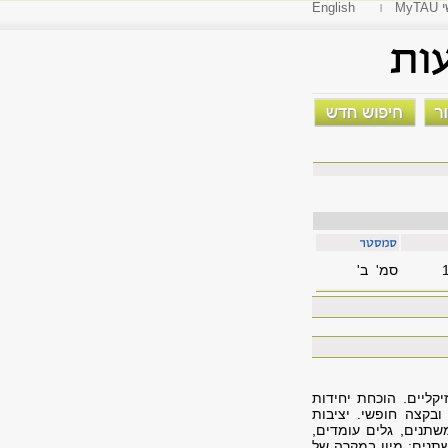
י
English
סמ' ב'
קליים. הוכחת יחידות
ובקצה חופשי. יציבות
שתנים, גלים עומדים,
שתנים: מיון במקרה של