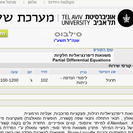
פקולטות ויחידות
אלפון
MyTAU פורטל איש
שנה"ל תשע"ו
משוואות דיפרנציאליות חלקיות
Partial Differential Equations
 קורסי שירות
לימודי הנדסה -
תרגיל
102
'ג
1100-1200
כיתות
דיפרנציאליות רגילות, פונקציות מרוכבות, אנליזה הרמונית.
ולץ , תנאי התחלה ותנאי שפה (קשורה, חופשית ומאולצת) מעקרונות פיזי
ת
d’Alembert
למיתר אינסופי, קווים אופייניים. החזרת גלים בקצה קשור 
של בעיית המיתר. פתרון משוואת מיתר סופי, חפשי ומאולץ ע"י הפרדת מ
דת המשתנים ובעיית
Sturm-Liouville
. משוואות לינאריות מסדר שני בשני מ