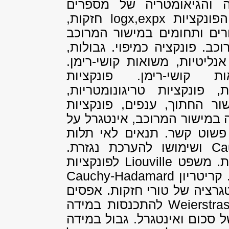
 והגיאומטריה של מספרים
ות logx,expx
חזקות,
ורים ותחומים במישור המרוכב
ב. פונקציה כמיפוי. גבולות,
אנליטיות, משואות קושי-רימן.
קושי-רימן. פונקציות
, פונקציות טריגונומטריות,
שור החתוך, ענפים, פונקציות
ה במישור המרוכב, אינטגרל על
שוט קשר. תנאים לאי תלות
Ca
ושימושו להערכת נגזרת.
ות. משפט
Liouville
לפונקציות
קריטריון
Cauchy-Hadamard
גרציה של טורי חזקות. אפסים
Weierstra
להתכנסות במידה
 סכום ואינטגרל. גבול במידה