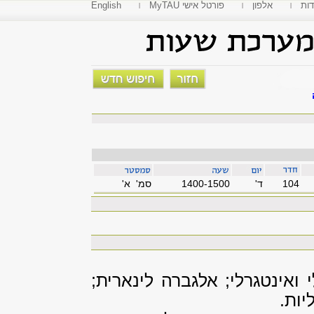
דות
אלפון
MyTAU פורטל אישי
English
104
'ד
1400-1500
סמ' א'
ינטגרלי; אלגברה לינארית;
יות.