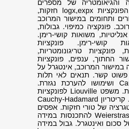
 והגיאומטריה של מספרים
ות logx,expx
חזקות,
ורים ותחומים במישור המרוכב
ב. פונקציה כמיפוי. גבולות,
אנליטיות, משואות קושי-רימן.
קושי-רימן. פונקציות
, פונקציות טריגונומטריות,
שור החתוך, ענפים, פונקציות
ה במישור המרוכב, אינטגרל על
שוט קשר. תנאים לאי תלות
Ca
ושימושו להערכת נגזרת.
ות. משפט
Liouville
לפונקציות
קריטריון
Cauchy-Hadamard
גרציה של טורי חזקות. אפסים
Weierstra
להתכנסות במידה
 סכום ואינטגרל. גבול במידה