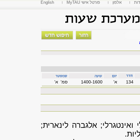
דות
אלפון
MyTAU פורטל אישי
English
134
'א
1400-1600
סמ' א'
ינטגרלי; אלגברה לינארית;
יות.