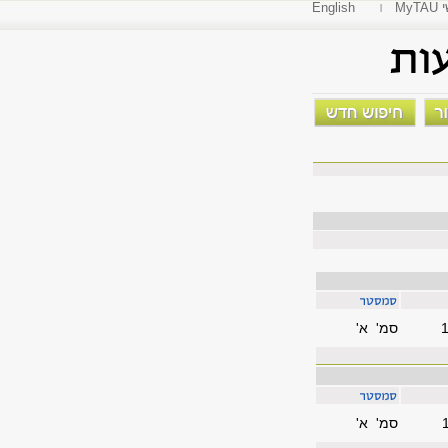
י
English
סמ' א'
סמ' א'