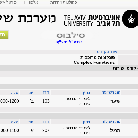
פקולטות ויחידות
אלפון
MyTAU פורטל איש
שנה"ל תש"ף
פונקציות מרוכבות
Complex Functions
 קורסי שירות
לימודי הנדסה -
שיעור
103
'ב
1000-1200
כיתות
לימודי הנדסה -
תרגיל
207
'א
1000-1100
כיתות