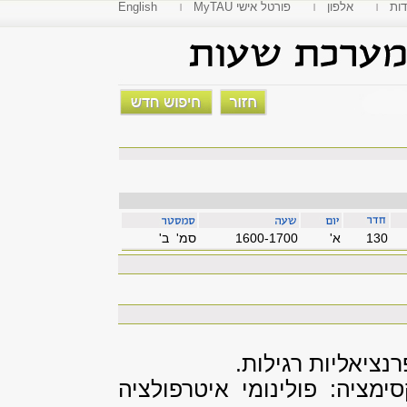
דות
אלפון
MyTAU פורטל אישי
English
130
'א
1600-1700
סמ' ב'
ציאליות רגילות.
ימציה: פולינומי איטרפולציה