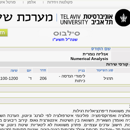
פקולטות ויחידות
אלפון
MyTAU פורטל איש
שנה"ל תשע"ו
אנליזה נומרית
Numerical Analysis
 קורסי שירות
לימודי הנדסה -
תרגיל
206
'ד
1100-1200
כיתות
שוואות דיפרנציאליות רגילות.
ולציה ואפרוקסימציה: פולינומי איטרפולציה לפי לגרנג' וניוטון, הערכת השא
יה ואומדן השארית, השוואה בין השיטות. אינטגרצית גאוס. קירוב ריבועים מי
ות, חישוב ערכים עצמיים. פתרון משוואות לא לינאריות: שיטת ניוטון, ש
שיטות חד –צעדיות: סכימת אוילר וסכימות רונגה-קוטה. שיטות סתומות (סכימת