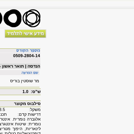
0509-2804-14
הנדסה | תואר ראשון -
מר שוסטין בוריס
ש"ס: 1.0
סילבוס מקוצר
משקל: 3.5
דרישות קדם: תכנות; מ
אלגברה נומרית. אינטרפ
נומרית: שיטות אינטגרצ
לינאריות, היפוך מטריצ
דיפרנציאליות רגילות: 