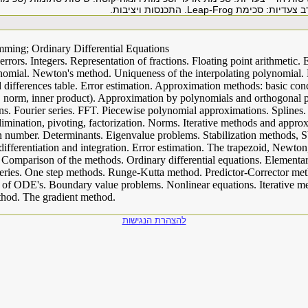
רב צעדיות: סכימת
Leap-Frog
. התכנסות ויציבות.
mming; Ordinary Differential Equations
rors. Integers. Representation of fractions. Floating point arithmetic. 
ynomial. Newton's method. Uniqueness of the interpolating polynomial.
d differences table. Error estimation. Approximation methods: basic conc
e, norm, inner product). Approximation by polynomials and orthogonal 
ns. Fourier series. FFT. Piecewise polynomial approximations. Splines.
Elimination, pivoting, factorization. Norms. Iterative methods and appr
on number. Determinants. Eigenvalue problems. Stabilization methods, 
differentiation and integration. Error estimation. The trapezoid, Newt
Comparison of the methods. Ordinary differential equations. Elementary
eries. One step methods. Runge-Kutta method. Predictor-Corrector m
s of ODE's. Boundary value problems. Nonlinear equations. Iterative m
hod. The gradient method.
להצהרת הנגישות