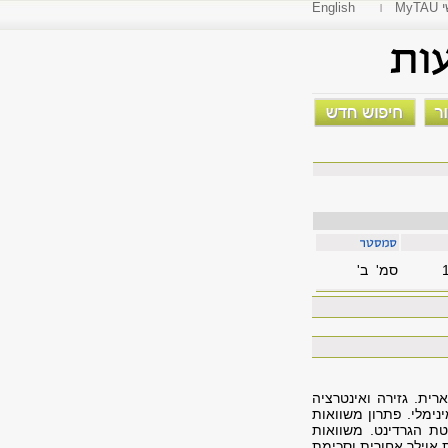
י
English
סמ' ב'
רית. גזירה ואינטרציה
נימלי. פתרון משוואות
יטת הגרדינט. משוואות
 אוילר אחורית וסכימת