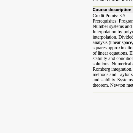
Course description
Credit Points: 3.5
Prerequisites: Progra
Number systems and er
Interpolation by pol
interpolation. Divide
analysis (linear spac
squares approximatio
of linear equations. 
stability and conditi
solutions. Numerical 
Romberg integration. 
methods and Taylor s
and stability. System
theorem. Newton met