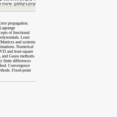
קרנק-ניקולסון). שיטות 
Error propagation.
 Lagrange
epts of functional
polynomials. Least
 Matrices and systems
oximations. Numerical
SVD and least square
on, and Gauss methods.
 finite differences
ethod. Convergence
ethods. Fixed-point