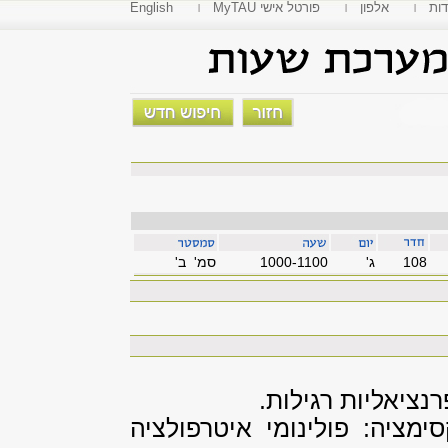
דות
אלפון
MyTAU פורטל אישי
English
108
'ג
1000-1100
סמ' ב'
ציאליות רגילות.
ימציה: פולינומי איטרפולציה