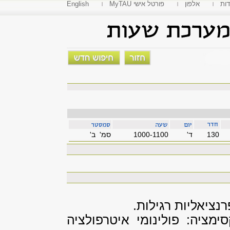
דות
אלפון
MyTAU פורטל אישי
English
130
'ד
1000-1100
סמ' ב'
ציאליות רגילות.
ימציה: פולינומי איטרפולציה