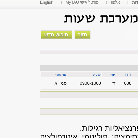
דות
אלפון
MyTAU פורטל אישי
English
008
'ד
0900-1000
סמ' א'
ציאליות רגילות.
ימציה: פולינומי איטרפולציה