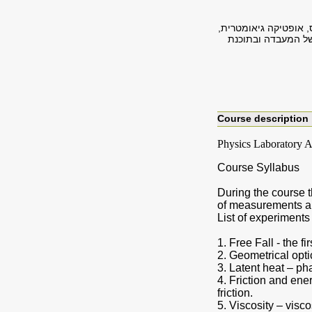
, אופטיקה גיאומטרית,
של המעבדה ובתוכנת
Course description
Physics Laboratory 
Course Syllabus
During the course 
of measurements an
List of experiments 
1. Free Fall - the fi
2. Geometrical opti
3. Latent heat – pha
4. Friction and ene
friction.
5. Viscosity – visco