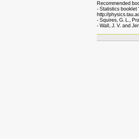
Recommended boo
- Statistics booklet
http://physics.tau.
- Squires, G. L., Pr
- Wall, J. V. and Je