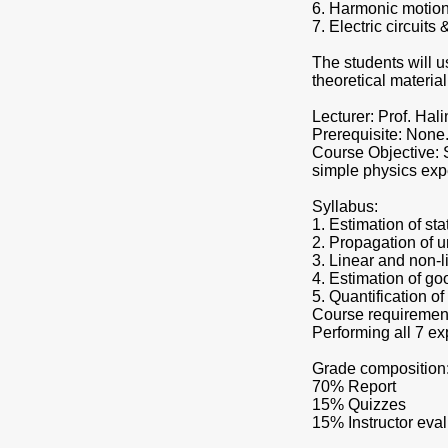
6. Harmonic motion
7. Electric circuit
The students will u
theoretical material
Lecturer: Prof. Ha
Prerequisite: None
Course Objective: 
simple physics exp
Syllabus:
1. Estimation of sta
2. Propagation of u
3. Linear and non-li
4. Estimation of goo
5. Quantification o
Course requiremen
Performing all 7 ex
Grade composition
70% Report
15% Quizzes
15% Instructor eva