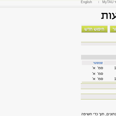
י
English
סמ' א'
סמ' א'
סמ' א'
תונים, תוך כדי חשיפה