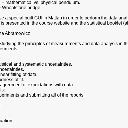
 – mathematical vs. physical pendulum.
s & Wheatstone bridge.
se a special built GUI in Matlab in order to perform the data ana
 is presented in the course website and the statistical booklet (a
lina Abramowicz
.
Studying the principles of measurements and data analysis in t
eriments.
tistical and systematic uncertainties.
ncertainties.
near fitting of data.
dness of fit.
f agreement of expectations with data.
ts:
periments and submitting all of the reports.
:
luation