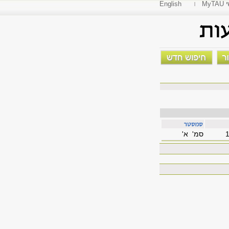
י
English
סמ' א'