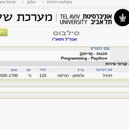
פקולטות ויחידות
אלפון
MyTAU פורטל איש
שנה"ל תשע"ו
תכנות - (פייתון)
Programming - Paython
 קורסי שירות
תרגיל
וולפסון - הנדסה
120
'ה
1500-1700