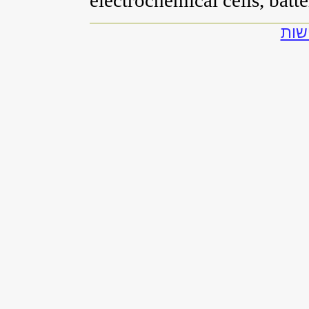
electrochemical cells, batte
שות