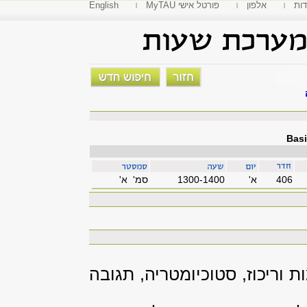
דות
אלפון
MyTAU פורטל אישי
English
Basi
406
'א
1300-1400
סמ' א'
ת וריכוז, סטוכיומטריה, תגובה