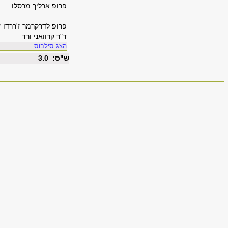
פרופ ארליך מרסלו
פרופ לדרקרמר ז'ררדו 
ד"ר קרוואני ורד
הצג סילבוס
ש"ס: 3.0