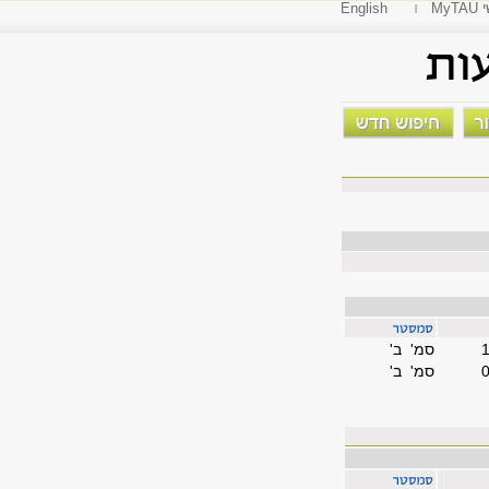
י
English
סמ' ב'
סמ' ב'