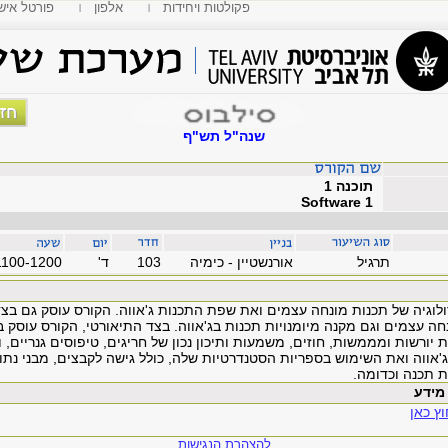
פקולטות ויחידות
אלפון
MyTAU פורטל איש
שנה"ל תש"ף
תוכנה 1
Software 1
תרגיל
אורנשטיין - כימיה
103
'ד
1100-1200
וגיה של תכנות מונחה עצמים ואת שפת התכנות ג'אווה. הקורס עוסק גם בצד
חה עצמים וגם מקנה מיומנויות תכנות בג'אווה. בצד התיאורטי, הקורס עוסק ב
יורשות ומממשות, חוזים, משמעות ותיכון נכון של חריגים, טיפוסים גנריים, 
אווה ואת השימוש בספריות הסטנדרטיות שלה, כולל גישה לקבצים, מבני נתו
 תכנה וכדומה.
ץ כאן
להצהרת הנגישות