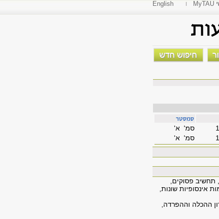
י
English
סמ' א'
סמ' א'
, תחשיב פסוקים,
ת אינסופיות שונות,
רון ההכלה וההפרדה,