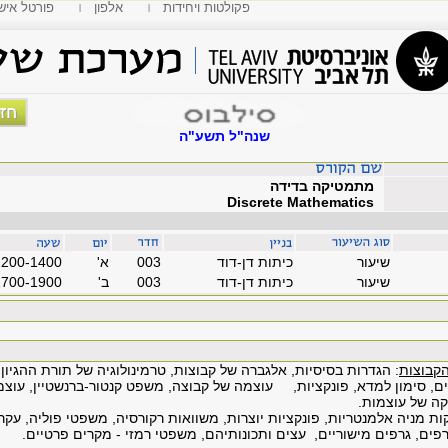
פקולטות ויחידות
אלפון
MyTAU פורטל איש
שנה"ל תשע"ה
מתמטיקה בדידה
Discrete Mathematics
שיעור
כיתות דן-דוד
003
'א
1200-1400
שיעור
כיתות דן-דוד
003
'ב
1700-1900
הקבוצות
: הגדרות בסיסיות, אלגברה של קבוצות, טרמינולוגיה של תורת ההגיון
ם, סימון למדא, פונקציות, עוצמה של קבוצה, משפט קנטור-ברנשטיין, עוצמו
ה של עוצמות.
קות מניה אלמנטריות, פונקציות יוצרות, משוואות רקורסיה, משפטי פוליה, עק
פים, גרפים מישוריים, עצים ותכונותיהם, משפטי רמזי - מקרים פרטיים.