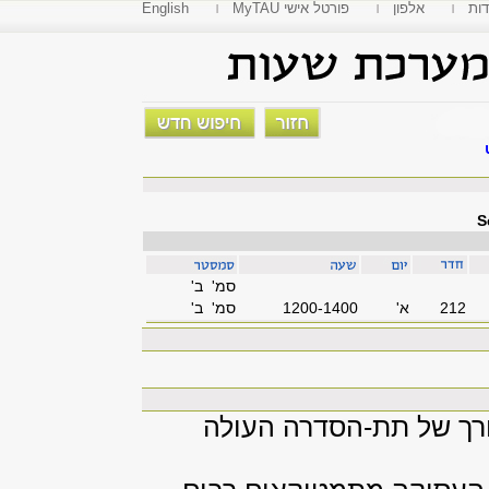
דות
אלפון
MyTAU פורטל אישי
English
S
סמ' ב'
212
'א
1200-1400
סמ' ב'
ורך של תת-הסדרה העולה