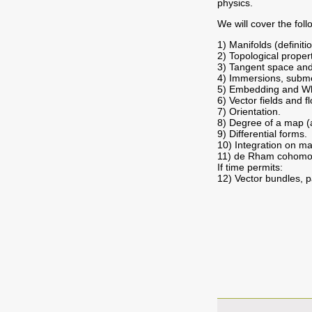
physics.
We will cover the foll
1) Manifolds (definiti
2) Topological propert
3) Tangent space and 
4) Immersions, subme
5) Embedding and Wh
6) Vector fields and f
7) Orientation.
8) Degree of a map (a
9) Differential forms.
10) Integration on ma
11) de Rham cohomo
If time permits:
12) Vector bundles, pa