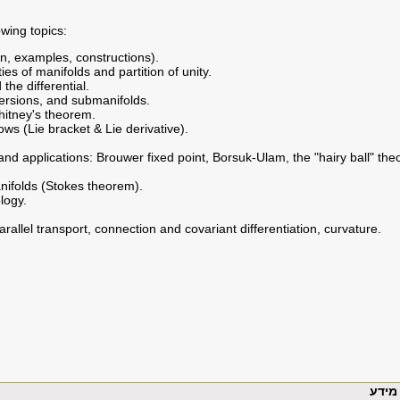
owing topics:
on, examples, constructions).
ies of manifolds and partition of unity.
the differential.
rsions, and submanifolds.
itney's theorem.
lows (Lie bracket & Lie derivative).
nd applications: Brouwer fixed point, Borsuk-Ulam, the "hairy ball" theo
nifolds (Stokes theorem).
logy.
rallel transport, connection and covariant differentiation, curvature.