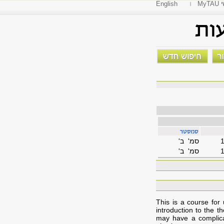
י
English
סמ' ב'
סמ' ב'
This is a course for
introduction to the t
may have a complica