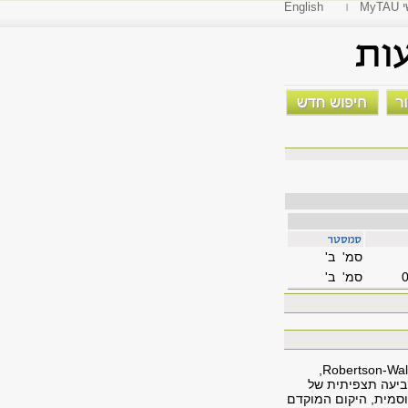
י
English
סמ' ב'
סמ' ב'
התפתחות החשיבה היקומית, עקרון השקילות ומבוא ליחסות כללית, העקרון הקוסמולוגי ומטריקת Robertson-Walker,
קביעה תצפיתית של
וסמית, היקום המוקדם