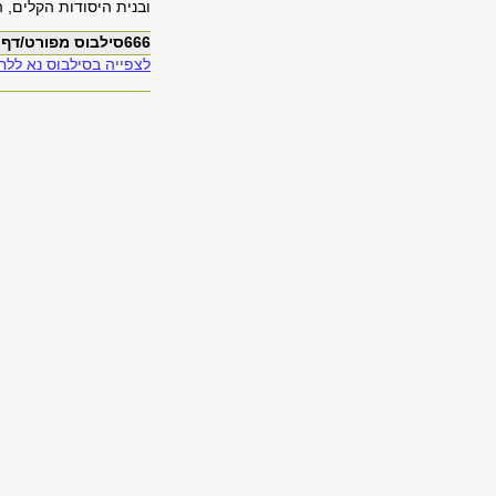
ובנית היסודות הקלים, 
666סילבוס מפורט/דף מידע
לצפייה בסילבוס נא ללחו